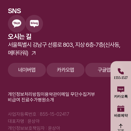
SNS
오시는 길
서울특별시 강남구 선릉로 803, 지상 6층-7층(신사동,
메타타워)
네이버맵
카카오맵
구글맵
1555-1527
개인정보처리방침
이용약관
이메일 무단수집거부
카카오톡
비급여 진료수가
병원소개
사업자등록번호 : 855-15-02417
바로예약
대표자명 : 윤상아
개인정보보호책임자 : 윤상아
TOP