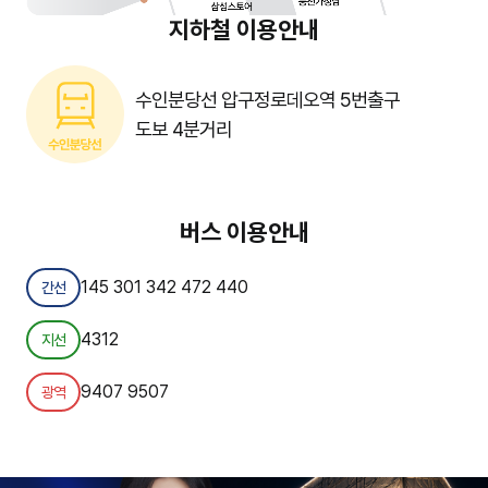
지하철 이용안내
수인분당선 압구정로데오역 5번출구
도보 4분거리
버스 이용안내
145
301
342
472
440
간선
4312
지선
9407
9507
광역