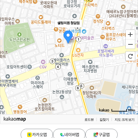
셀팅의원 청담점
100m
로드뷰
길찾기
지도 크게 보기
카카오맵
네이버맵
구글맵