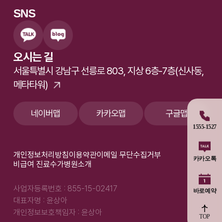
SNS
오시는 길
서울특별시 강남구 선릉로 803, 지상 6층-7층(신사동,
메타타워)
네이버맵
카카오맵
구글맵
1555-1527
개인정보처리방침
이용약관
이메일 무단수집거부
카카오톡
비급여 진료수가
병원소개
사업자등록번호 : 855-15-02417
바로예약
대표자명 : 윤상아
개인정보보호책임자 : 윤상아
TOP